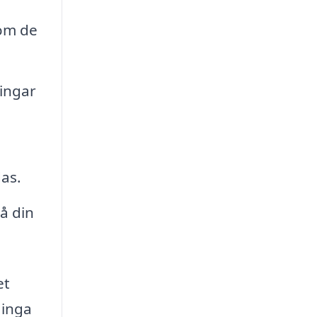
 om de
ingar
das.
å din
et
 inga