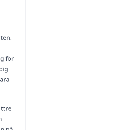
eten.
g för
dig
vara
ttre
h
en på