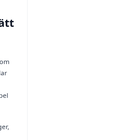
ätt
 som
lar
pel
ger,