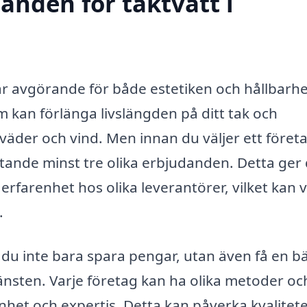
danden för taktvätt i
k är avgörande för både estetiken och hållbarh
om kan förlänga livslängden på ditt tak och
väder och vind. Men innan du väljer ett företa
ämtande minst tre olika erbjudanden. Detta ger 
 erfarenhet hos olika leverantörer, vilket kan 
.
u inte bara spara pengar, utan även få en bä
jänsten. Varje företag kan ha olika metoder oc
enhet och expertis. Detta kan påverka kvalitet