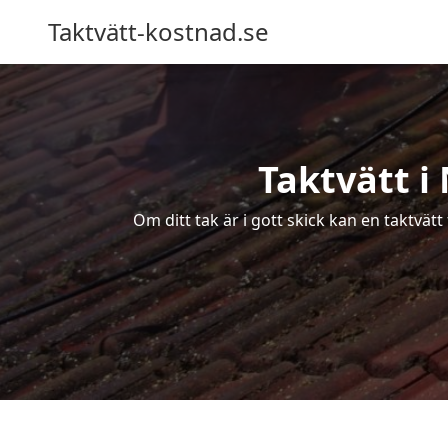
Taktvätt-kostnad.se
Taktvätt i
Om ditt tak är i gott skick kan en taktvät