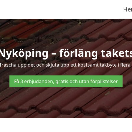
He
 Nyköping – förläng takets
t fräscha upp det och skjuta upp ett kostsamt takbyte i flera
Få 3 erbjudanden, gratis och utan förpliktelser