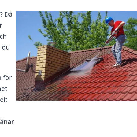
g? Då
r
och
n du
n för
het
elt
jänar