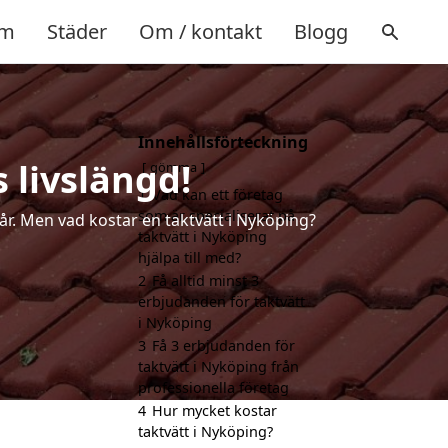
m
Städer
Om / kontakt
Blogg
Innehållsförteckning
 livslängd!
gömma
1
Vad kan ett företag
som är specialiserat på
 år. Men vad kostar en taktvätt i Nyköping?
taktvätt i Nyköping
hjälpa till med?
2
Få alltid minst 3
erbjudanden för taktvätt
i Nyköping
3
Få 3 erbjudanden för
taktvätt i Nyköping från
professionella företag
4
Hur mycket kostar
taktvätt i Nyköping?