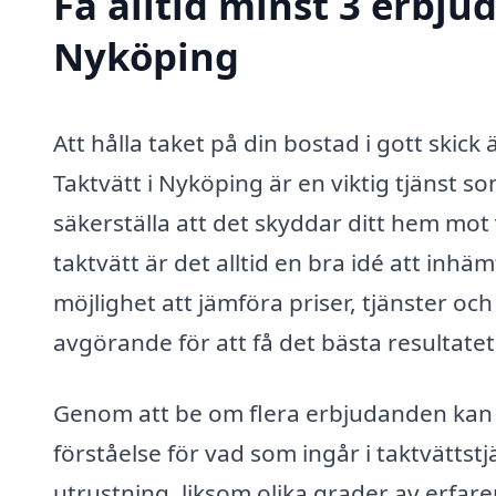
Få alltid minst 3 erbju
Nyköping
Att hålla taket på din bostad i gott skic
Taktvätt i Nyköping är en viktig tjänst s
säkerställa att det skyddar ditt hem mot 
taktvätt är det alltid en bra idé att inh
möjlighet att jämföra priser, tjänster och
avgörande för att få det bästa resultatet
Genom att be om flera erbjudanden kan d
förståelse för vad som ingår i taktvättst
utrustning, liksom olika grader av erfar