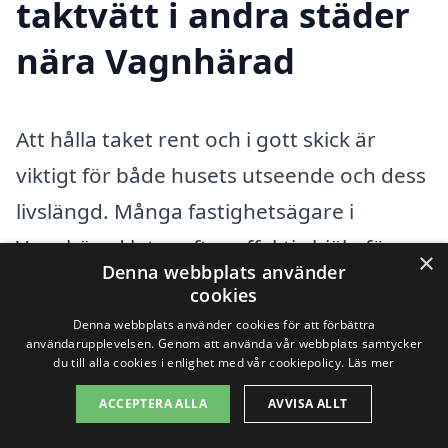
taktvätt i andra städer
nära Vagnhärad
Att hålla taket rent och i gott skick är
viktigt för både husets utseende och dess
livslängd. Många fastighetsägare i
Vagnhärad letar efter effektiv hjälp för
×
Denna webbplats använder
taktvätt. Genom att anlita professionella
cookies
tjänster kan du säkerställa att taket får
Denna webbplats använder cookies för att förbättra
användarupplevelsen. Genom att använda vår webbplats samtycker
den omvårdnad som det förtjänar. Om du
du till alla cookies i enlighet med vår cookiepolicy.
Läs mer
bor i Vagnhärad och behöver taktvätt,
ACCEPTERA ALLA
AVVISA ALLT
finns det flera företag i närliggande