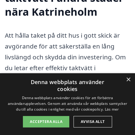
nära Katrineholm
Att hålla taket på ditt hus i gott skick är
avgörande för att säkerställa en lång
livslängd och skydda din investering. Om
du letar efter effektiv taktvätt i
Katrineholm kan det vara värt att
×
Denna webbplats använder
överväga alternativ i närliggande städer.
cookies
Denna webbplats använder cookies för att förbättra
Genom att jämföra olika
användarupplevelsen. Genom att använda vår webbplats samtycker
du till alla cookies i enlighet med vår cookiepolicy.
Läs mer
tjänsteleverantörer kan du enkelt hitta
det bästa erbjudandet för dina behov.
ACCEPTERA ALLA
AVVISA ALLT