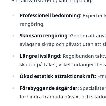
ett taktvättsföretag kan hjälpa dig:
Professionell bedömning:
Experter k
rengöring.
Skonsam rengöring:
Genom att anvä
avlägsna skräp och påväxt utan att s
Längre livslängd:
Regelbunden taktvä
skador på taket, vilket förlänger dess
Ökad estetisk attraktionskraft:
Ett 
Förebyggande åtgärder:
Specialiste
förhindra framtida påväxt och skador