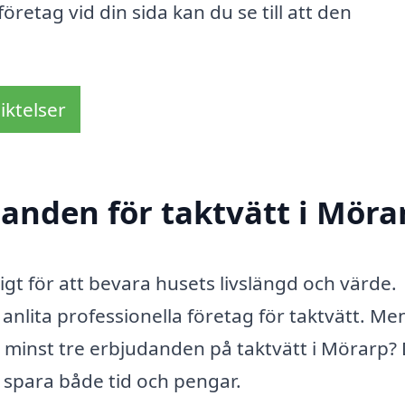
retag vid din sida kan du se till att den
iktelser
danden för taktvätt i Möra
ktigt för att bevara husets livslängd och värde.
nlita professionella företag för taktvätt. Me
tar minst tre erbjudanden på taktvätt i Mörarp?
n spara både tid och pengar.