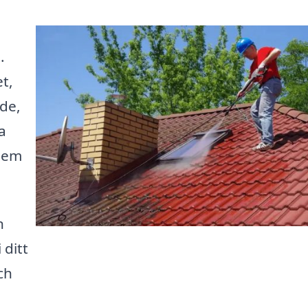
.
t,
nde,
a
blem
n
 ditt
ch