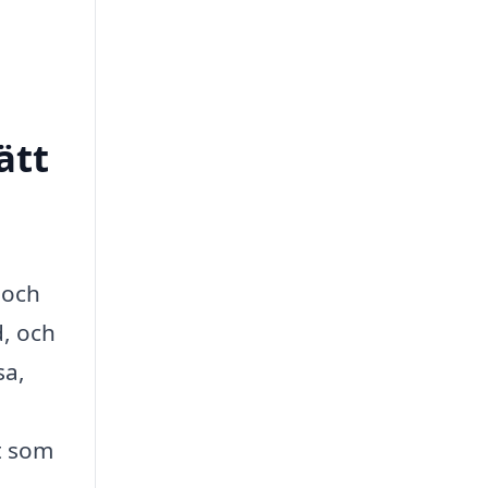
ätt
 och
d, och
sa,
tt som