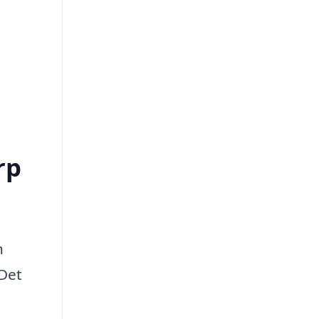
rp
n
 Det