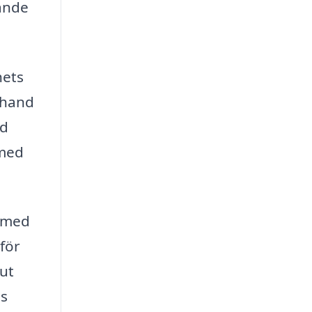
ande
hets
a hand
ed
 med
t med
för
lut
ts