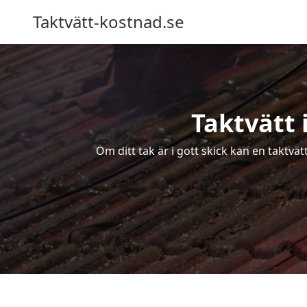
Taktvätt-kostnad.se
Taktvätt 
Om ditt tak är i gott skick kan en taktvä