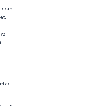
 Genom
et.
öra
t
teten