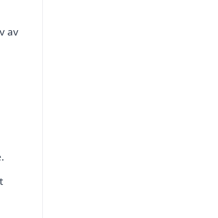
v av
.
t