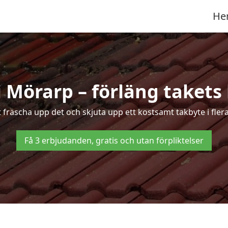
He
i Mörarp – förläng takets 
tt fräscha upp det och skjuta upp ett kostsamt takbyte i fler
Få 3 erbjudanden, gratis och utan förpliktelser