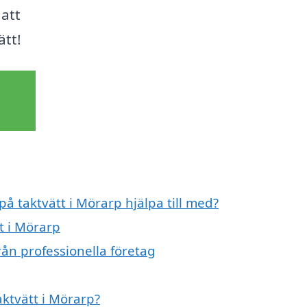
 att
ätt!
på taktvätt i Mörarp hjälpa till med?
t i Mörarp
rån professionella företag
aktvätt i Mörarp?