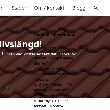
m
Städer
Om / kontakt
Blogg
Innehållsförteckning
livslängd!
gömma
1
Vad kan ett företag
som är specialiserat på
a år. Men vad kostar en taktvätt i Mörarp?
taktvätt i Mörarp hjälpa
till med?
2
Få alltid minst 3
erbjudanden för taktvätt
i Mörarp
3
Få 3 erbjudanden för
taktvätt i Mörarp från
professionella företag
4
Hur mycket kostar
taktvätt i Mörarp?