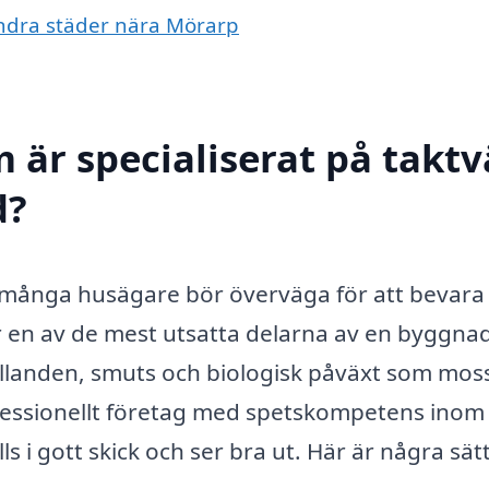
 andra städer nära Mörarp
 är specialiserat på taktv
d?
om många husägare bör överväga för att bevara
är en av de mest utsatta delarna av en byggna
hållanden, smuts och biologisk påväxt som mos
rofessionellt företag med spetskompetens inom
lls i gott skick och ser bra ut. Här är några sä