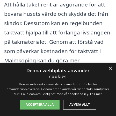
Att hålla taket rent är avgörande för att
bevara husets värde och skydda det från
skador. Dessutom kan en regelbunden
taktvätt hjälpa till att förlänga livslängden
på takmaterialet. Genom att förstå vad
som påverkar kostnaden för taktvätt i
Malmköping kan du göra mer
×
informerade beslut och få ett renare tak
Denna webbplats använder
cookies
utan att överskrida din budget.
Denna webbplats använder cookies för att förbättra
användarupplevelsen. Genom att använda vår webbplats samtycker
du till alla cookies i enlighet med vår cookiepolicy.
Läs mer
Få 3 erbjudanden, gratis och utan
ACCEPTERA ALLA
AVVISA ALLT
förpliktelser