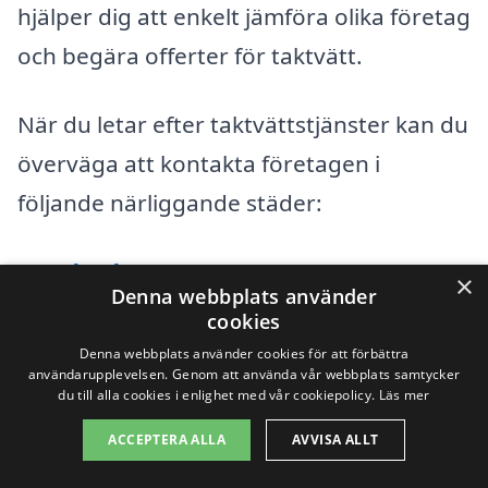
hjälper dig att enkelt jämföra olika företag
och begära offerter för taktvätt.
När du letar efter taktvättstjänster kan du
överväga att kontakta företagen i
följande närliggande städer:
Råneå
×
Denna webbplats använder
cookies
Gammelstad
Denna webbplats använder cookies för att förbättra
användarupplevelsen. Genom att använda vår webbplats samtycker
Boden
du till alla cookies i enlighet med vår cookiepolicy.
Läs mer
Luleå
ACCEPTERA ALLA
AVVISA ALLT