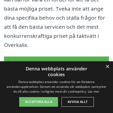
bästa möjliga priset. Tveka inte att ange
dina specifika behov och ställa frågor för
att få den bästa servicen och det mest
konkurrenskraftiga priset på taktvätt i
Överkalix.
Få 3 erbjudanden, gratis och utan
×
Denna webbplats använder
förpliktelser
cookies
Denna webbplats använder cookies för att förbättra
användarupplevelsen. Genom att använda vår webbplats samtycker
du till alla cookies i enlighet med vår cookiepolicy.
Läs mer
Sök efter en
ACCEPTERA ALLA
AVVISA ALLT
professionell för