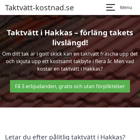
Taktvätt-kostnad.se
Menu
Taktvätt i Hakkas – förläng takets
livslängd!
Om ditt tak är i gott skick kan en taktvätt fräscha upp det
och skjuta upp ett kostsamt takbyte i flera år. Men vad
kostar en taktvätt i Hakkas?
Få 3 erbjudanden, gratis och utan förpliktelser
Letar du efter pålitlig taktvätt i Hakkas?