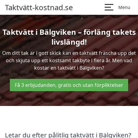
Taktvätt-kostnad.se
Menu
Taktvätt i Bälgviken – förläng takets
livslängd!
Om ditt tak är i gott skick kan en taktvätt fräscha upp det
och skjuta upp ett kostsamt takbyte i flera år. Men vad
kostar en taktvätt i Bälgviken?
Få 3 erbjudanden, gratis och utan förpliktelser
Letar du efter pålitlig taktvätt i Bälgviken?