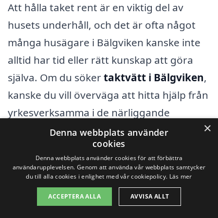
Att hålla taket rent är en viktig del av
husets underhåll, och det är ofta något
många husägare i Bälgviken kanske inte
alltid har tid eller rätt kunskap att göra
själva. Om du söker
taktvätt i Bälgviken
,
kanske du vill överväga att hitta hjälp från
yrkesverksamma i de närliggande
×
städerna. Detta kan inte bara spara tid,
Denna webbplats använder
cookies
utan också säkerställa ett kvalitativt
Denna webbplats använder cookies för att förbättra
resultat.
användarupplevelsen. Genom att använda vår webbplats samtycker
du till alla cookies i enlighet med vår cookiepolicy.
Läs mer
Det finns flera fördelar med att anlita ett
ACCEPTERA ALLA
AVVISA ALLT
företag för taktvätt, inklusive: