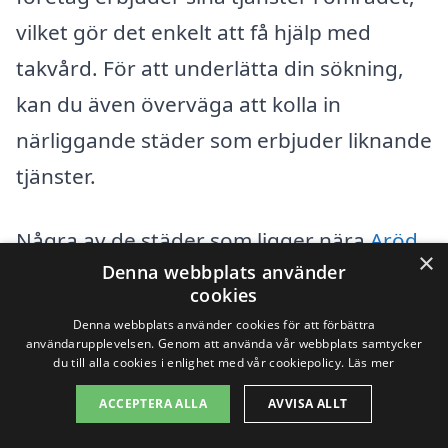
vilket gör det enkelt att få hjälp med
takvård. För att underlätta din sökning,
kan du även överväga att kolla in
närliggande städer som erbjuder liknande
tjänster.
Några av de städer som ligger nära
Aröd
×
Denna webbplats använder
och där du kan hitta företag som erbjuder
cookies
taktvätt inkluderar:
Denna webbplats använder cookies för att förbättra
användarupplevelsen. Genom att använda vår webbplats samtycker
du till alla cookies i enlighet med vår cookiepolicy.
Läs mer
Kungälv
ACCEPTERA ALLA
AVVISA ALLT
Trollhättan