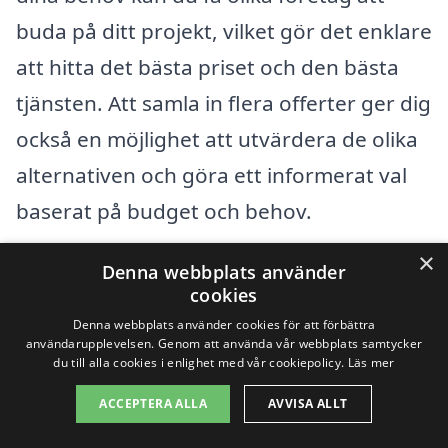
buda på ditt projekt, vilket gör det enklare
att hitta det bästa priset och den bästa
tjänsten. Att samla in flera offerter ger dig
också en möjlighet att utvärdera de olika
alternativen och göra ett informerat val
baserat på budget och behov.
×
Denna webbplats använder
Få 3 erbjudanden, gratis och utan
cookies
förpliktelser
Denna webbplats använder cookies för att förbättra
användarupplevelsen. Genom att använda vår webbplats samtycker
du till alla cookies i enlighet med vår cookiepolicy.
Läs mer
ACCEPTERA ALLA
AVVISA ALLT
Sök efter en