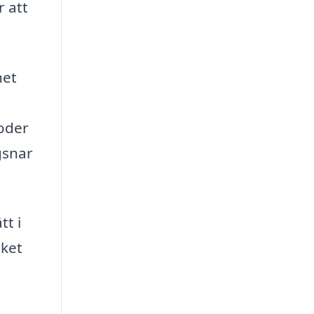
 att
het
oder
gsnar
tt i
lket