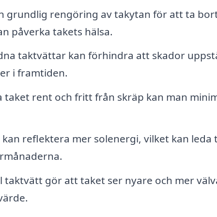
 grundlig rengöring av takytan för att ta bor
n påverka takets hälsa.
a taktvättar kan förhindra att skador uppst
r i framtiden.
 taket rent och fritt från skräp kan man mini
 kan reflektera mer solenergi, vilket kan leda ti
armånaderna.
 taktvätt gör att taket ser nyare och mer väl
värde.