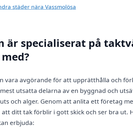
 andra städer nära Vassmolösa
 är specialiserat på taktv
l med?
an vara avgörande för att upprätthålla och fö
de mest utsatta delarna av en byggnad och utsä
uts och alger. Genom att anlita ett företag m
tt ditt tak förblir i gott skick och ser bra ut. 
kan erbjuda: