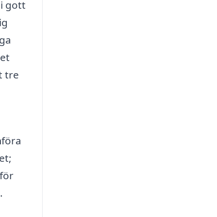
i gott
ig
nga
ket
t tre
mföra
et;
för
.