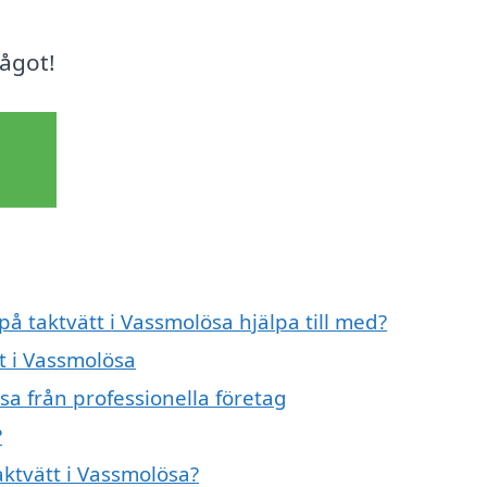
ågot!
på taktvätt i Vassmolösa hjälpa till med?
tt i Vassmolösa
sa från professionella företag
?
aktvätt i Vassmolösa?