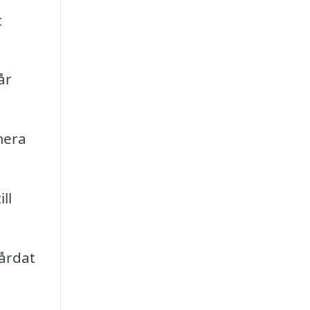
t
år
mera
ll
vårdat