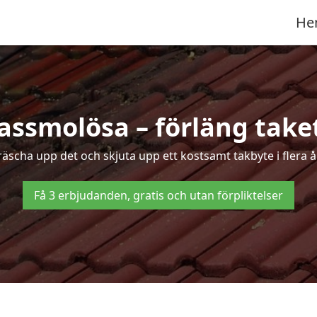
He
Vassmolösa – förläng taket
 fräscha upp det och skjuta upp ett kostsamt takbyte i flera 
Få 3 erbjudanden, gratis och utan förpliktelser