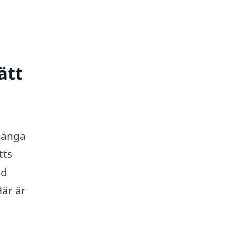
ätt
rlänga
tts
ed
Här är