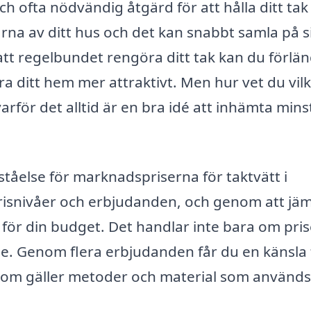
ch ofta nödvändig åtgärd för att hålla ditt tak 
arna av ditt hus och det kan snabbt samla på s
tt regelbundet rengöra ditt tak kan du förlä
a ditt hem mer attraktivt. Men hur vet du vil
varför det alltid är en bra idé att inhämta mins
ståelse för marknadspriserna för taktvätt i
prisnivåer och erbjudanden, och genom att jä
 för din budget. Det handlar inte bara om pris
de. Genom flera erbjudanden får du en känsla 
r som gäller metoder och material som används