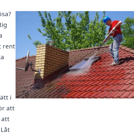
ösa?
tig
a
t rent
ka
tt i
ör att
 att
 Låt