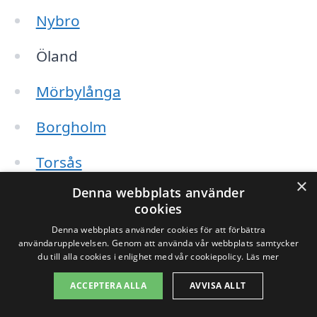
Nybro
Öland
Mörbylånga
Borgholm
Torsås
×
Denna webbplats använder
Högsby
cookies
Löttorp
Denna webbplats använder cookies för att förbättra
användarupplevelsen. Genom att använda vår webbplats samtycker
du till alla cookies i enlighet med vår cookiepolicy.
Läs mer
Krokom
ACCEPTERA ALLA
AVVISA ALLT
Genom att söka efter taktvätt i Läckeby