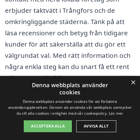
erbjuder taktvätt i Trångfors och de
omkringliggande städerna. Tänk på att
läsa recensioner och betyg från tidigare
kunder för att säkerställa att du gör ett
välgrundat val. Med rätt information och
några enkla steg kan du snart få ett rent
tak utan att det blir en stor ansträngning.
×
Denna webbplats använder
cookies
Få 3 erbjudanden, gratis och utan
Denna webbplats använder cookies för att förbättra
användarupplevelsen. Genom att använda vår webbplats samtycker
förpliktelser
du till alla cookies i enlighet med vår cookiepolicy.
Läs mer
ACCEPTERA ALLA
AVVISA ALLT
Innehållsförteckning
gömma