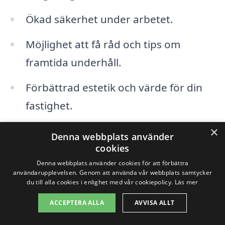
Ökad säkerhet under arbetet.
Möjlighet att få råd och tips om
framtida underhåll.
Förbättrad estetik och värde för din
fastighet.
×
Förutom Smögen kan du även överväga
Denna webbplats använder
cookies
att kontakta företag som erbjuder
Denna webbplats använder cookies för att förbättra
taktvätt i närliggande städer som
användarupplevelsen. Genom att använda vår webbplats samtycker
du till alla cookies i enlighet med vår cookiepolicy.
Läs mer
Havstenssund,
Fjällbacka
, Bokenäset,
ACCEPTERA ALLA
AVVISA ALLT
Grebbestad
, Tanum,
Lysekil
, Kyrkerud,