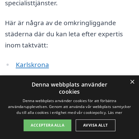
specialisttjänster.
Här är några av de omkringliggande
städerna där du kan leta efter expertis
inom taktvätt:
Karlskrona
Ronneby
×
Denna webbplats använder
cookies
Lyckeby
Denna webbplats använder cookies för att förbättra
användarupplevelsen. Genom att använda vår webbplats samtycker
Sölvesborg
du till alla cookies i enlighet med vår cookiepolicy.
Läs mer
Olofström
ACCEPTERA ALLA
AVVISA ALLT