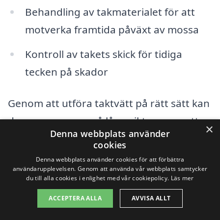
Behandling av takmaterialet för att
motverka framtida påväxt av mossa
Kontroll av takets skick för tidiga
tecken på skador
Genom att utföra taktvätt på rätt sätt kan
du spara pengar på lång sikt genom att
×
Denna webbplats använder
förhindra kostsamma reparationer. Med
cookies
hjälp av vår plattform kan du enkelt
Denna webbplats använder cookies för att förbättra
användarupplevelsen. Genom att använda vår webbplats samtycker
jämföra olika offerter från lokala experter,
du till alla cookies i enlighet med vår cookiepolicy.
Läs mer
så att du kan välja det som passar dig
ACCEPTERA ALLA
AVVISA ALLT
bäst. Var noga med att kolla omdömen