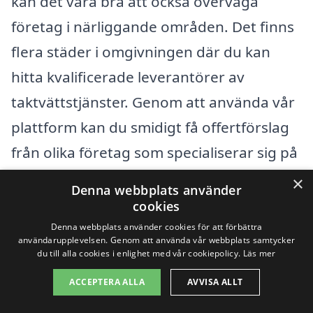
kan det vara bra att också överväga
företag i närliggande områden. Det finns
flera städer i omgivningen där du kan
hitta kvalificerade leverantörer av
taktvättstjänster. Genom att använda vår
plattform kan du smidigt få offertförslag
från olika företag som specialiserar sig på
taktvätt.
×
Denna webbplats använder
cookies
Några av de städer där du kan söka efter
Denna webbplats använder cookies för att förbättra
användarupplevelsen. Genom att använda vår webbplats samtycker
taktvättningsföretag inkluderar:
du till alla cookies i enlighet med vår cookiepolicy.
Läs mer
ACCEPTERA ALLA
AVVISA ALLT
Borås