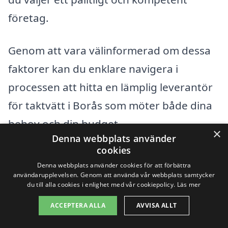
företag.
Genom att vara välinformerad om dessa
faktorer kan du enklare navigera i
processen att hitta en lämplig leverantör
för taktvätt i Borås som möter både dina
behov och din budget.
×
Denna webbplats använder
cookies
Få 3 erbjudanden, gratis och utan
Denna webbplats använder cookies för att förbättra
användarupplevelsen. Genom att använda vår webbplats samtycker
förpliktelser
du till alla cookies i enlighet med vår cookiepolicy.
Läs mer
ACCEPTERA ALLA
AVVISA ALLT