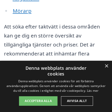
Mörarp
Att söka efter taktvätt i dessa områden
kan ge dig en större översikt av
tillgängliga tjänster och priser. Det är
rekommenderat att inhämtar flera
offerter för att kunna jämföra kostnader
×
Denna webbplats använder
och kvalitet. Genom vår plattform, xn--
cookies
taktvtt-kostnad-4kb.se, kan du enkelt
Denna webbplats använder cookies för att förbättra
användarupplevelsen. Genom att använda vår webbplats samtycker
hitta och kontakta företag som
du till alla cookies i enlighet med vår cookiepolicy.
Läs mer
specialiserar sig på taktvätt i dessa
ACCEPTERA ALLA
AVVISA ALLT
närliggande städer. Vi samlar in