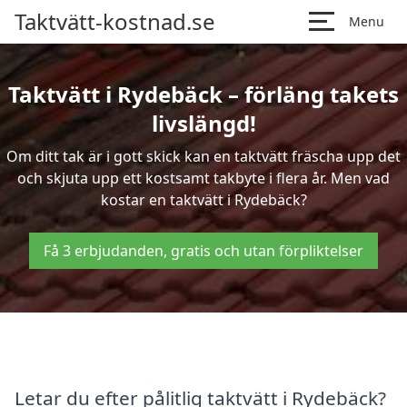
Taktvätt-kostnad.se
Menu
Taktvätt i Rydebäck – förläng takets
livslängd!
Om ditt tak är i gott skick kan en taktvätt fräscha upp det
och skjuta upp ett kostsamt takbyte i flera år. Men vad
kostar en taktvätt i Rydebäck?
Få 3 erbjudanden, gratis och utan förpliktelser
Letar du efter pålitlig taktvätt i Rydebäck?