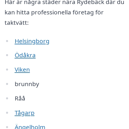
Här är några städer nära Rydebäck där du
kan hitta professionella företag för
taktvätt:
Helsingborg
Ödåkra
Viken
brunnby
Råå
Tågarp
Ängelholm