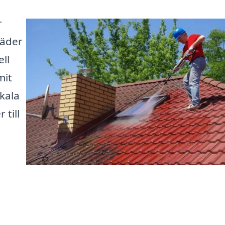
r
väder
ll
mit
kala
 till