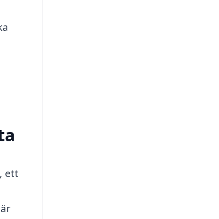
ka
ta
, ett
 är