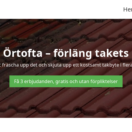
He
i Örtofta – förläng takets 
tt fräscha upp det och skjuta upp ett kostsamt takbyte i flera
Få 3 erbjudanden, gratis och utan förpliktelser