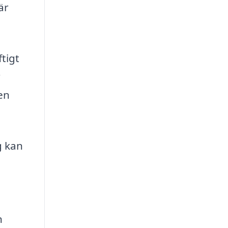
är
ftigt
r
en
g kan
n