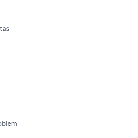
tas
roblem