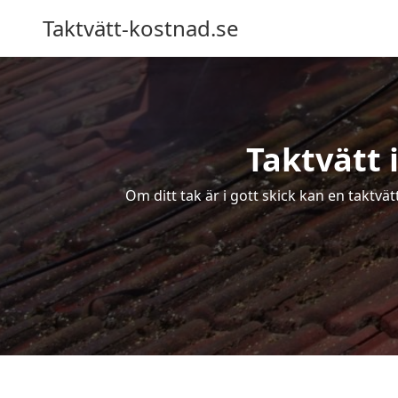
Taktvätt-kostnad.se
Taktvätt 
Om ditt tak är i gott skick kan en taktvä