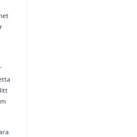
nhet
r
r
etta
itt
om
vara