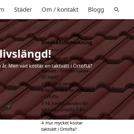
m
Städer
Om / kontakt
Blogg
Innehållsförteckning
livslängd!
gömma
1
Vad kan ett företag
som är specialiserat på
 år. Men vad kostar en taktvätt i Örtofta?
taktvätt i Örtofta hjälpa
till med?
2
Få alltid minst 3
erbjudanden för taktvätt
i Örtofta
3
Få 3 erbjudanden för
taktvätt i Örtofta från
professionella företag
4
Hur mycket kostar
taktvätt i Örtofta?