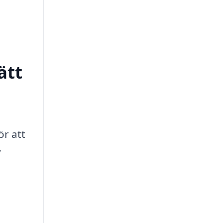
ätt
ör att
v