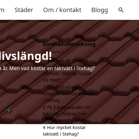
m
Städer
Om / kontakt
Blogg
Innehållsförteckning
livslängd!
gömma
1
Vad kan ett företag
som är specialiserat på
a år. Men vad kostar en taktvätt i Stehag?
taktvätt i Stehag hjälpa
till med?
2
Få alltid minst 3
erbjudanden för taktvätt
i Stehag
3
Få 3 erbjudanden för
taktvätt i Stehag från
professionella företag
4
Hur mycket kostar
taktvätt i Stehag?