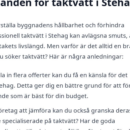
danden för taktvätt i Steh
äkerställa byggnadens hållbarhet och förhindra
ionell taktvätt i Stehag kan avlägsna smuts, 
 takets livslängd. Men varför är det alltid en br
u söker taktvätt? Här är några anledningar:
 in flera offerter kan du få en känsla för det
tehag. Detta ger dig en bättre grund för att fö
nde som är bäst för din budget.
öretag att jämföra kan du också granska dera
pecialiserade på taktvätt? Har de goda