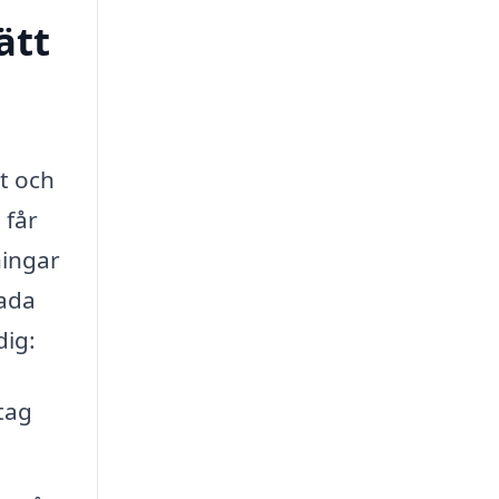
ätt
et och
g
får
ningar
kada
dig:
tag