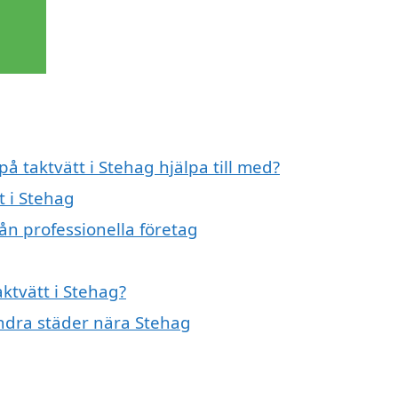
på taktvätt i Stehag hjälpa till med?
t i Stehag
rån professionella företag
aktvätt i Stehag?
 andra städer nära Stehag