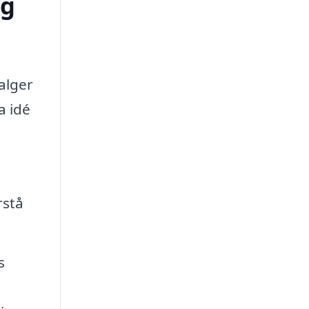
ag
alger
a idé
rstå
s