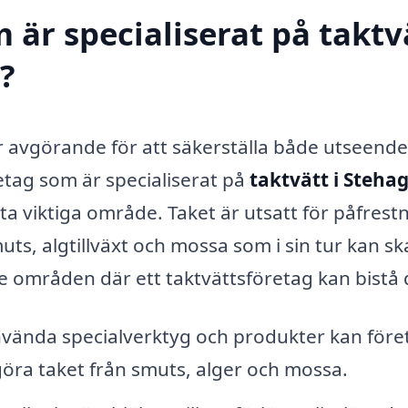
 är specialiserat på taktv
d?
är avgörande för att säkerställa både utseend
retag som är specialiserat på
taktvätt i Steha
ta viktiga område. Taket är utsatt för påfrest
smuts, algtillväxt och mossa som i sin tur kan s
de områden där ett taktvättsföretag kan bistå 
ända specialverktyg och produkter kan före
göra taket från smuts, alger och mossa.