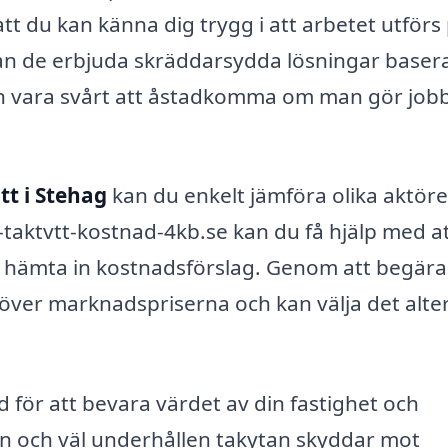
att du kan känna dig trygg i att arbetet utförs
 kan de erbjuda skräddarsydda lösningar baser
an vara svårt att åstadkomma om man gör job
tt i Stehag
kan du enkelt jämföra olika aktöre
taktvtt-kostnad-4kb.se kan du få hjälp med a
ch hämta in kostnadsförslag. Genom att begära
k över marknadspriserna och kan välja det alte
d för att bevara värdet av din fastighet och
en och väl underhållen takytan skyddar mot