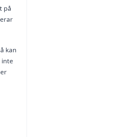
t på
nerar
så kan
 inte
ter