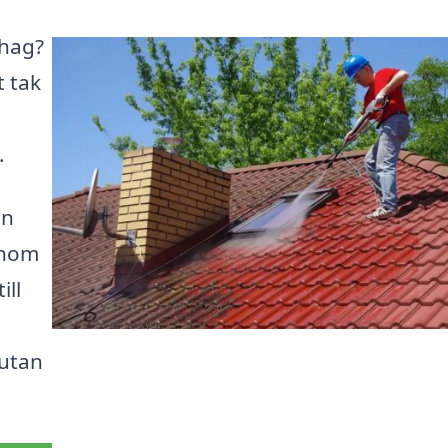
ehag?
t tak
.
an
enom
ill
 utan