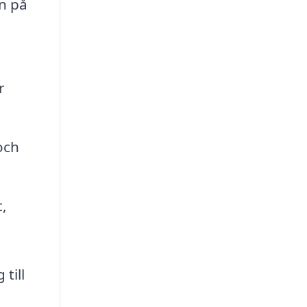
en på
r
och
,
till