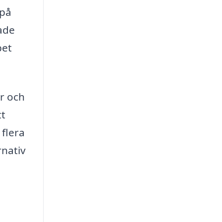
 på
ade
bet
r och
tt
 flera
rnativ