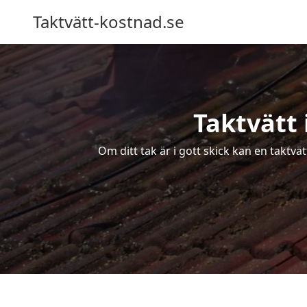
Taktvätt-kostnad.se
Taktvätt 
Om ditt tak är i gott skick kan en taktvä