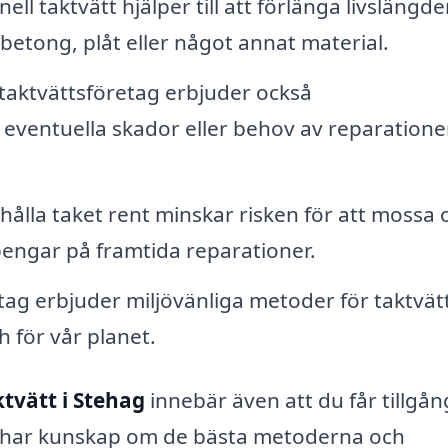
ell taktvätt hjälper till att förlänga livslängd
 betong, plåt eller något annat material.
aktvättsföretag erbjuder också
ra eventuella skador eller behov av reparatione
ålla taket rent minskar risken för att mossa 
r pengar på framtida reparationer.
g erbjuder miljövänliga metoder för taktvätt
h för vår planet.
ktvätt i Stehag
innebär även att du får tillgång 
l har kunskap om de bästa metoderna och