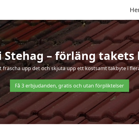
He
i Stehag – förläng takets 
tt fräscha upp det och skjuta upp ett kostsamt takbyte i fler
Få 3 erbjudanden, gratis och utan förpliktelser