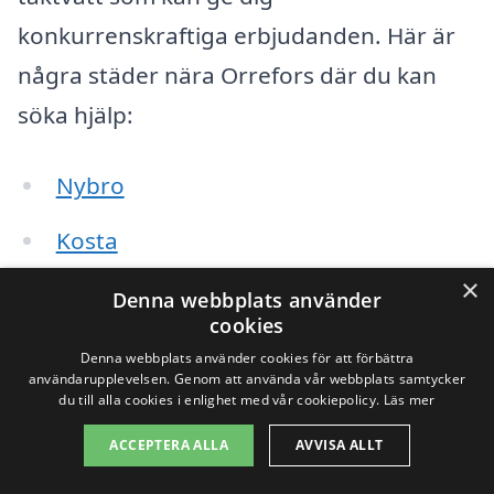
konkurrenskraftiga erbjudanden. Här är
några städer nära Orrefors där du kan
söka hjälp:
Nybro
Kosta
×
Mönsterås
Denna webbplats använder
cookies
Hultsfred
Denna webbplats använder cookies för att förbättra
användarupplevelsen. Genom att använda vår webbplats samtycker
Emmaboda
du till alla cookies i enlighet med vår cookiepolicy.
Läs mer
ACCEPTERA ALLA
AVVISA ALLT
Lammhult