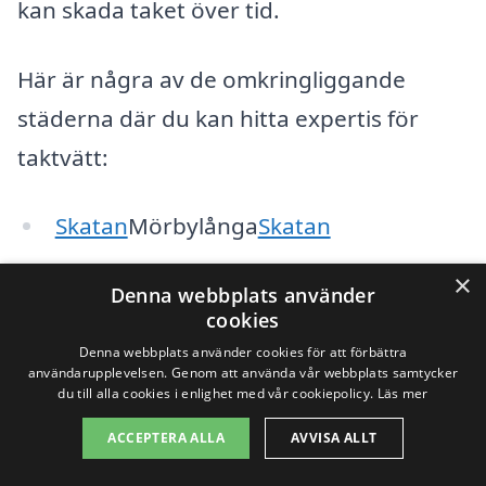
kan skada taket över tid.
Här är några av de omkringliggande
städerna där du kan hitta expertis för
taktvätt:
Skatan
Mörbylånga
Skatan
Skatan
Nybro
Skatan
×
Denna webbplats använder
cookies
Skatan
Kosta
Skatan
Denna webbplats använder cookies för att förbättra
användarupplevelsen. Genom att använda vår webbplats samtycker
Skatan
Hultsfred
Skatan
du till alla cookies i enlighet med vår cookiepolicy.
Läs mer
Skatan
Lästa
Skatan
ACCEPTERA ALLA
AVVISA ALLT