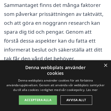
Sammantaget finns det många faktorer
som påverkar prissättningen av taktvätt,
och att göra en noggrann research kan
spara dig tid och pengar. Genom att
förstå dessa aspekter kan du fatta ett
informerat beslut och säkerställa att ditt
tak får den vård det behöver.
×
Denna webbplats använder
cookies
Få 3 erbjudanden, gratis och utan
Denna webbplats använder cookies för att förbättra
förpliktelser
användarupplevelsen. Genom att använda vår webbplats samtycker
du till alla cookies i enlighet med vår cookiepolicy.
Läs mer
ACCEPTERA ALLA
AVVISA ALLT