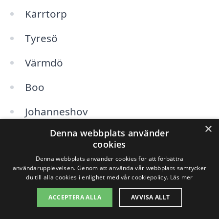
Kärrtorp
Tyresö
Värmdö
Boo
Johanneshov
×
Denna webbplats använder
Vellinge
cookies
Järla
Denna webbplats använder cookies för att förbättra
användarupplevelsen. Genom att använda vår webbplats samtycker
du till alla cookies i enlighet med vår cookiepolicy.
Läs mer
Skuru
ACCEPTERA ALLA
AVVISA ALLT
Hästhagen