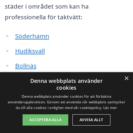
städer i området som kan ha
professionella för taktvätt:
Söderhamn
Hudiksvall
Bollnäs
×
Ljusdal
Denna webbplats använder
cookies
Norrala
Denna webbplats använder cookies för att förbättra
användarupplevelsen. Genom att använda vår webbplats samtycker
du till alla cookies i enlighet med vår cookiepolicy.
Läs mer
Torsåker
ACCEPTERA ALLA
AVVISA ALLT
Björkberg