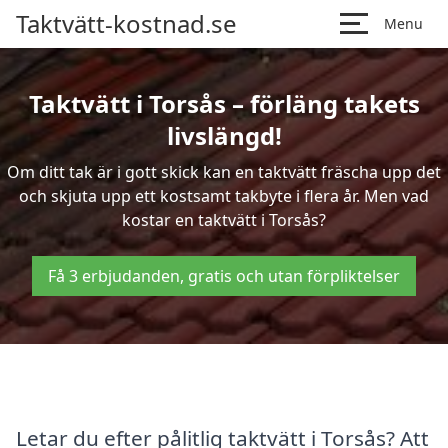
Taktvätt-kostnad.se
Menu
Taktvätt i Torsås – förläng takets
livslängd!
Om ditt tak är i gott skick kan en taktvätt fräscha upp det
och skjuta upp ett kostsamt takbyte i flera år. Men vad
kostar en taktvätt i Torsås?
Få 3 erbjudanden, gratis och utan förpliktelser
Letar du efter pålitlig taktvätt i Torsås? Att