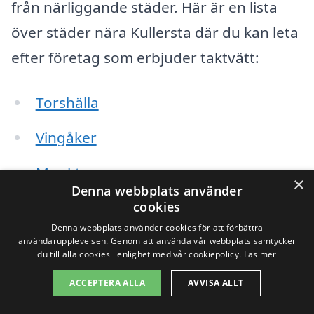
från närliggande städer. Här är en lista
över städer nära Kullersta där du kan leta
efter företag som erbjuder taktvätt:
Torshälla
Vingåker
Munktorp
×
Denna webbplats använder
Forssjö
cookies
Denna webbplats använder cookies för att förbättra
Stallarholmen
användarupplevelsen. Genom att använda vår webbplats samtycker
du till alla cookies i enlighet med vår cookiepolicy.
Läs mer
Hällbybrunn
ACCEPTERA ALLA
AVVISA ALLT
Skottorp