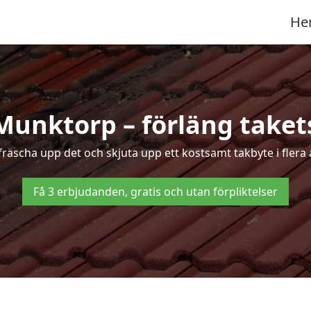
He
 Munktorp – förläng takets
t fräscha upp det och skjuta upp ett kostsamt takbyte i flera
Få 3 erbjudanden, gratis och utan förpliktelser