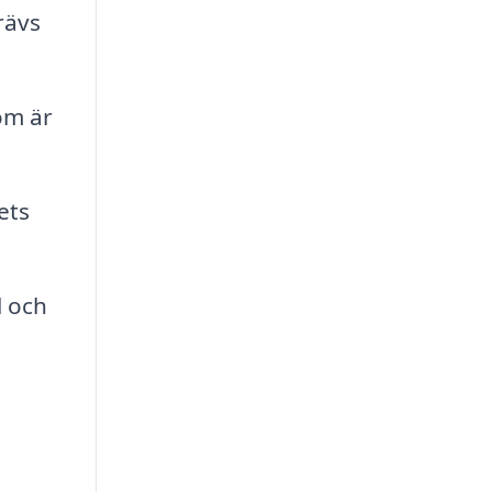
rävs
om är
ets
l och