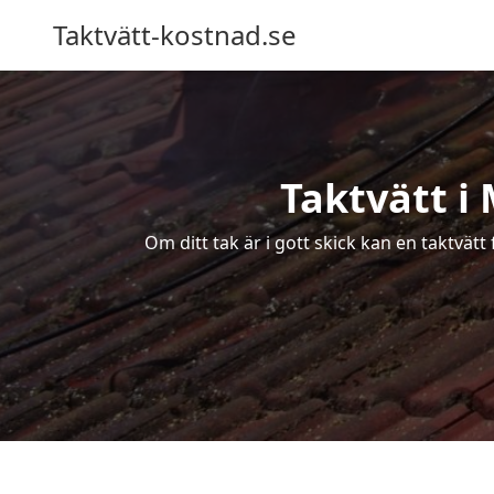
Taktvätt-kostnad.se
Taktvätt i
Om ditt tak är i gott skick kan en taktvät