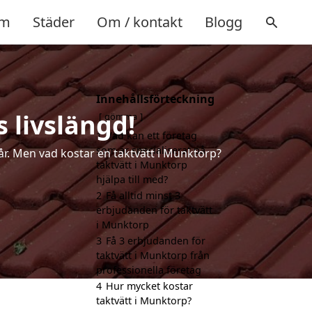
m
Städer
Om / kontakt
Blogg
Innehållsförteckning
 livslängd!
gömma
1
Vad kan ett företag
som är specialiserat på
 år. Men vad kostar en taktvätt i Munktorp?
taktvätt i Munktorp
hjälpa till med?
2
Få alltid minst 3
erbjudanden för taktvätt
i Munktorp
3
Få 3 erbjudanden för
taktvätt i Munktorp från
professionella företag
4
Hur mycket kostar
taktvätt i Munktorp?