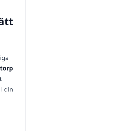
ätt
tiga
ktorp
t
i din