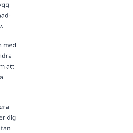
ygg
nad-
v.
en med
indra
m att
la
lera
er dig
utan