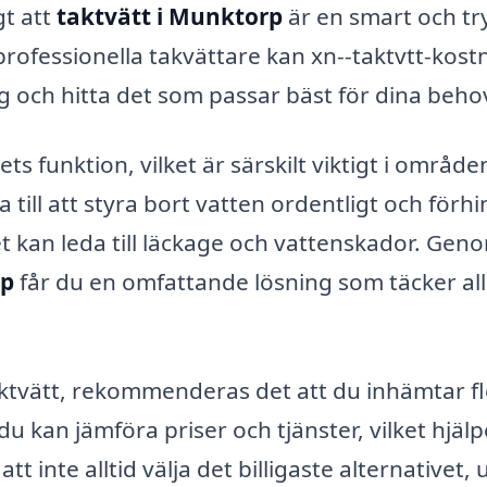
gt att
taktvätt i Munktorp
är en smart och tr
professionella takvättare kan xn--taktvtt-kost
ag och hitta det som passar bäst för dina beho
ets funktion, vilket är särskilt viktigt i områd
 till att styra bort vatten ordentligt och förh
t kan leda till läckage och vattenskador. Geno
rp
får du en omfattande lösning som täcker al
ktvätt, rekommenderas det att du inhämtar f
du kan jämföra priser och tjänster, vilket hjälp
t inte alltid välja det billigaste alternativet, 