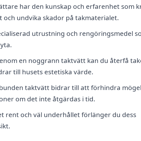
vättare har den kunskap och erfarenhet som k
tt och undvika skador på takmaterialet.
ialiserad utrustning och rengöringsmedel s
yta.
nom en noggrann taktvätt kan du återfå tak
rar till husets estetiska värde.
unden taktvätt bidrar till att förhindra möge
tioner om det inte åtgärdas i tid.
t rent och väl underhållet förlänger du dess
ikt.