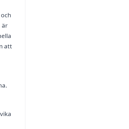
 och
 är
nella
m att
na.
vika