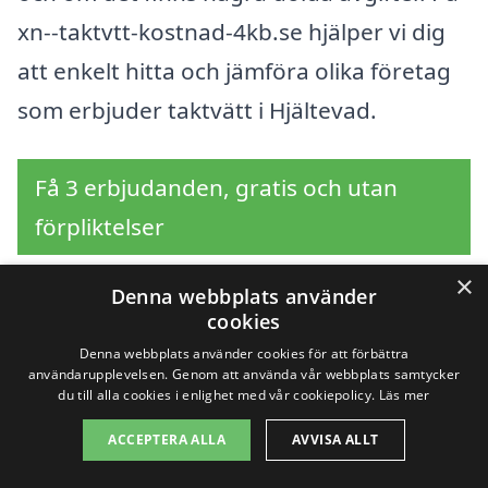
xn--taktvtt-kostnad-4kb.se hjälper vi dig
att enkelt hitta och jämföra olika företag
som erbjuder taktvätt i Hjältevad.
Få 3 erbjudanden, gratis och utan
förpliktelser
×
Denna webbplats använder
cookies
Sök efter en
Denna webbplats använder cookies för att förbättra
användarupplevelsen. Genom att använda vår webbplats samtycker
professionell för
du till alla cookies i enlighet med vår cookiepolicy.
Läs mer
taktvätt i andra städer
ACCEPTERA ALLA
AVVISA ALLT