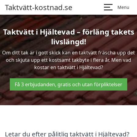
Taktvätt-kostnad.se
Menu
Taktvätt i Hjältevad – förläng takets
livslängd!
Om ditt tak är i gott skick kan en taktvätt fräscha upp det
och skjuta upp ett kostsamt takbyte i flera år. Men vad
kostar en taktvätt i Hjältevad?
Få 3 erbjudanden, gratis och utan förpliktelser
Letar du efter pålitlig taktvätt i Hjältevad?