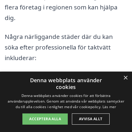
flera företag i regionen som kan hjälpa
dig.
Några närliggande städer där du kan
söka efter professionella för taktvätt
inkluderar:
Nässjö
×
Denna webbplats använder
cookies
Hässleholm
Denna webbplats använder cookies för att förbättra
användarupplevelsen. Genom att använda vår webbplats samtycker
Eksjö
du till alla cookies i enlighet med vår cookiepolicy.
Läs mer
ACCEPTERA ALLA
AVVISA ALLT
Borgholm