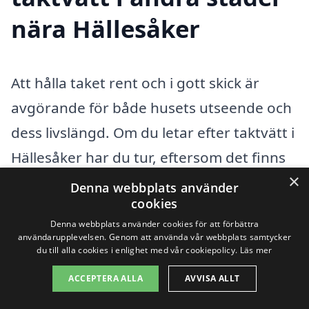
nära Hällesåker
Att hålla taket rent och i gott skick är
avgörande för både husets utseende och
dess livslängd. Om du letar efter taktvätt i
Hällesåker har du tur, eftersom det finns
×
flera professionella företag i närheten
Denna webbplats använder
cookies
som kan hjälpa dig med detta. Taktvätt
Denna webbplats använder cookies för att förbättra
kan avlägsna smuts, mossa och alger som
användarupplevelsen. Genom att använda vår webbplats samtycker
du till alla cookies i enlighet med vår cookiepolicy.
Läs mer
kan skada taket över tid. Genom att anlita
ett erfarna företag kan du säkerställa att
ACCEPTERA ALLA
AVVISA ALLT
arbetet utförs på ett korrekt och effektivt