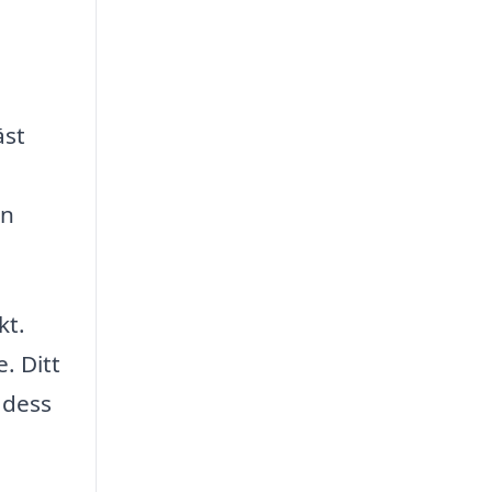
äst
an
kt.
. Ditt
 dess