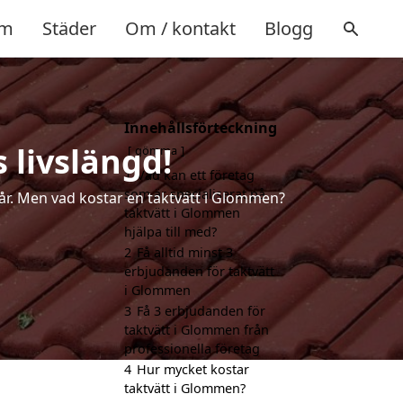
m
Städer
Om / kontakt
Blogg
Innehållsförteckning
 livslängd!
gömma
1
Vad kan ett företag
som är specialiserat på
a år. Men vad kostar en taktvätt i Glommen?
taktvätt i Glommen
hjälpa till med?
2
Få alltid minst 3
erbjudanden för taktvätt
i Glommen
3
Få 3 erbjudanden för
taktvätt i Glommen från
professionella företag
4
Hur mycket kostar
taktvätt i Glommen?