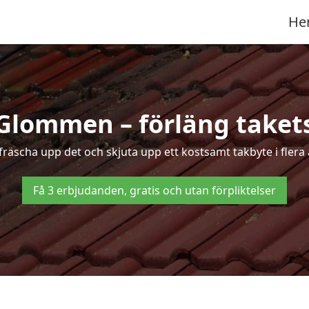
He
 Glommen – förläng takets
t fräscha upp det och skjuta upp ett kostsamt takbyte i fler
Få 3 erbjudanden, gratis och utan förpliktelser