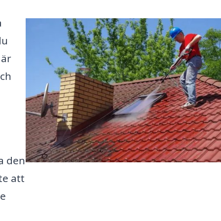
a
du
 är
och
ta den
te att
re