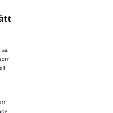
ätt
lsa.
 som
ell
att
åde