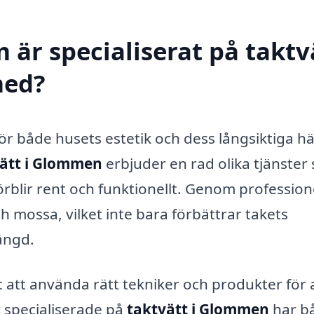
 är specialiserat på taktv
med?
t för både husets estetik och dess långsiktiga hä
ätt i Glommen
erbjuder en rad olika tjänster
k förblir rent och funktionellt. Genom profession
h mossa, vilket inte bara förbättrar takets
ängd.
gt att använda rätt tekniker och produkter för 
r specialiserade på
taktvätt i Glommen
har b