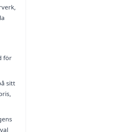
rverk,
la
d för
å sitt
ris,
agens
val