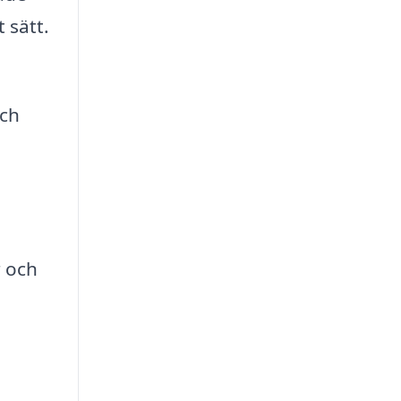
 sätt.
och
r och