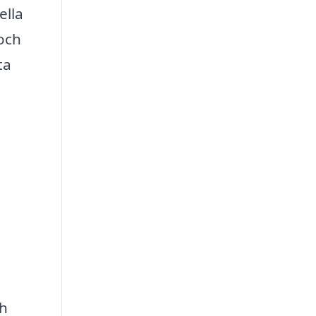
ella
 och
ta
ch