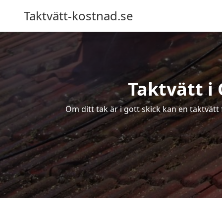
Taktvätt-kostnad.se
Taktvätt i
Om ditt tak är i gott skick kan en taktvät