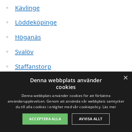
Kävlinge
Löddeköpinge
Höganäs
Svalöv
Staffanstorp
×
Denna webbplats använder
Burlöv
cookies
Malmö
Denna webbplats använder cookies för att förbättra
användarupplevelsen. Genom att använda vår webbplats samtycker
du till alla cookies i enlighet med vår cookiepolicy.
Läs mer
När du anlitar ett företag för taktvätt, se
ACCEPTERA ALLA
AVVISA ALLT
till att de erbjuder följande tjänster: