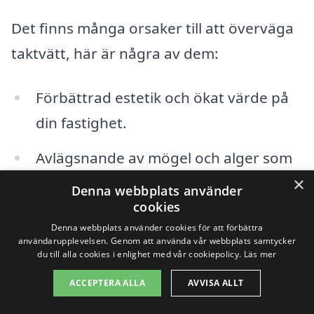
Det finns många orsaker till att överväga
taktvätt, här är några av dem:
Förbättrad estetik och ökat värde på
din fastighet.
Avlägsnande av mögel och alger som
×
kan skada takmaterialet.
Denna webbplats använder
cookies
Förlängning av takets livslängd genom
Denna webbplats använder cookies för att förbättra
regelbundet underhåll.
användarupplevelsen. Genom att använda vår webbplats samtycker
du till alla cookies i enlighet med vår cookiepolicy.
Läs mer
Förbättrad energieffektivitet genom
ACCEPTERA ALLA
AVVISA ALLT
att hålla takytan ren.