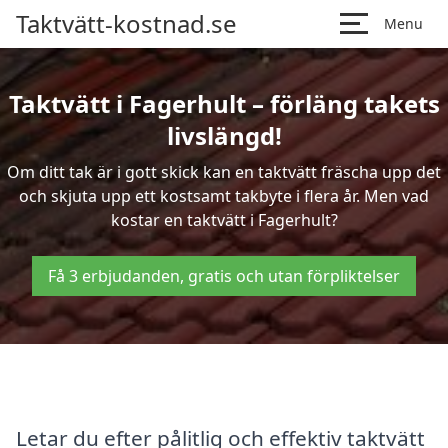
Taktvätt-kostnad.se
Menu
Taktvätt i Fagerhult – förläng takets
livslängd!
Om ditt tak är i gott skick kan en taktvätt fräscha upp det
och skjuta upp ett kostsamt takbyte i flera år. Men vad
kostar en taktvätt i Fagerhult?
Få 3 erbjudanden, gratis och utan förpliktelser
Letar du efter pålitlig och effektiv taktvätt