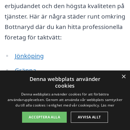
erbjudandet och den högsta kvaliteten på
tjänster. Här är några städer runt omkring
Bottnaryd där du kan hitta professionella
företag för taktvätt:
Jönköping
Gränna
×
Denna webbplats använder
Mullsjö
cookies
Denna webbplats använder cookies för att förbättra
Habo
användarupplevelsen. Genom att använda vår webbplats samtycker
du till alla cookies i enlighet med vår cookiepolicy.
Läs mer
Ölmstad
ACCEPTERA ALLA
AVVISA ALLT
Norrahammar