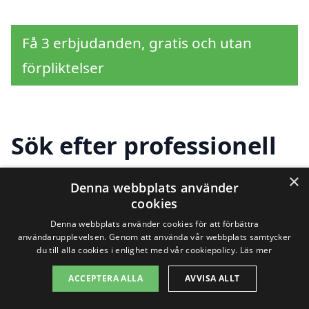
Få 3 erbjudanden, gratis och utan
förpliktelser
Sök efter professionell
för taktvätt i andra
×
Denna webbplats använder
städer nära Bankeryd
cookies
Denna webbplats använder cookies för att förbättra
användarupplevelsen. Genom att använda vår webbplats samtycker
du till alla cookies i enlighet med vår cookiepolicy.
Läs mer
Att hitta rätt hjälp för taktvätt i Bankeryd
ACCEPTERA ALLA
AVVISA ALLT
behöver inte vara en utmaning. Med ett