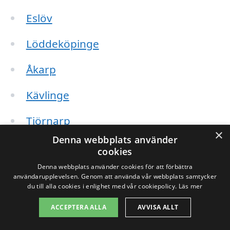
Eslöv
Löddeköpinge
Åkarp
Kävlinge
Tjörnarp
×
Denna webbplats använder
Mörarp
cookies
Denna webbplats använder cookies för att förbättra
Höör
användarupplevelsen. Genom att använda vår webbplats samtycker
du till alla cookies i enlighet med vår cookiepolicy.
Läs mer
Siegbjerg
ACCEPTERA ALLA
AVVISA ALLT