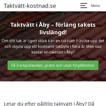
Taktvätt-kostnad.se
Menu
Taktvätt i Åby – förläng takets
livslängd!
Om ditt tak är i gott skick kan en taktvätt fräscha upp det
och skjuta upp ett kostsamt takbyte i flera år. Men vad
kostar en taktvätt i Åby?
Få 3 erbjudanden, gratis och utan förpliktelser
Letar du efter pålitlig taktvätt i Åby? Då