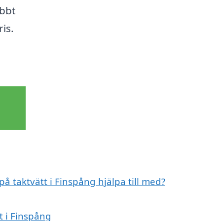
abbt
ris.
på taktvätt i Finspång hjälpa till med?
t i Finspång