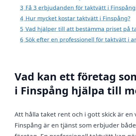
3
Få 3 erbjudanden för taktvätt i Finspång
4
Hur mycket kostar taktvätt i Finspång?
5
Vad hjälper till att bestämma priset på t
6
Sök efter en professionell för taktvätt i
Vad kan ett företag som
i Finspång hjälpa till 
Att hålla taket rent och i gott skick är en
Finspång är en tjänst som erbjuder både 
företag. En professionell taktvätt kan gö