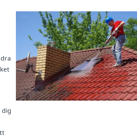
ndra
lket
 dig
tt