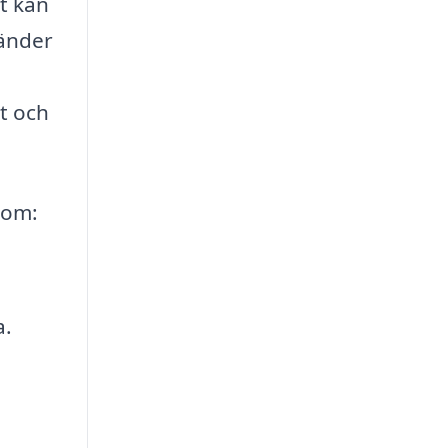
t kan
vänder
t och
som:
a.