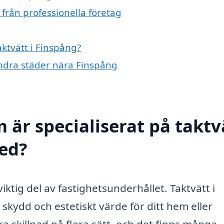
 från professionella företag
aktvätt i Finspång?
 andra städer nära Finspång
 är specialiserat på taktv
med?
 viktig del av fastighetsunderhållet. Taktvätt i
skydd och estetiskt värde för ditt hem eller
ra skillnad på flera sätt, och det finns många