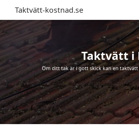
Taktvätt-kostnad.se
Taktvätt i
Om ditt tak är i gott skick kan en taktvät