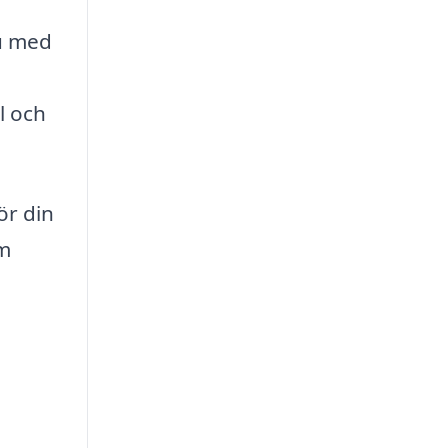
du med
l och
ör din
om