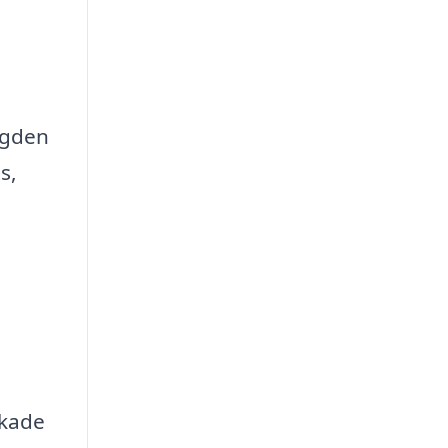
ngden
s,
akade