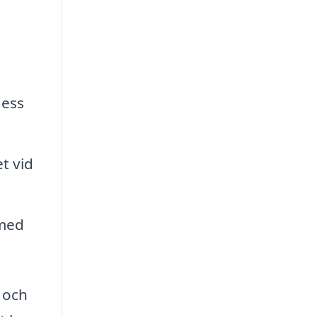
dess
t vid
rmed
r och