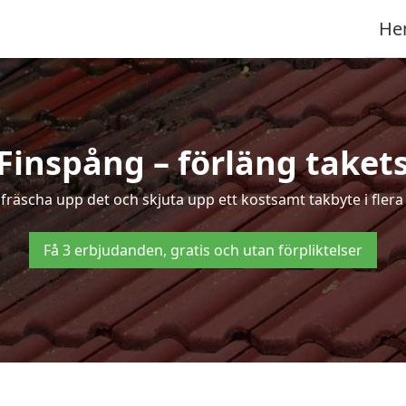
He
 Finspång – förläng takets
t fräscha upp det och skjuta upp ett kostsamt takbyte i flera
Få 3 erbjudanden, gratis och utan förpliktelser