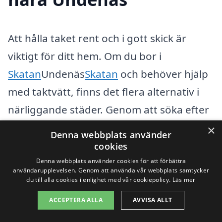
Att hålla taket rent och i gott skick är
viktigt för ditt hem. Om du bor i
Skatan
Undenäs
Skatan
och behöver hjälp
med taktvätt, finns det flera alternativ i
närliggande städer. Genom att söka efter
taktvätt i Undenäs kan du även hitta
×
Denna webbplats använder
professionella tjänster i städer som
cookies
Skatan
Karlsborg
Skatan
,
Denna webbplats använder cookies för att förbättra
användarupplevelsen. Genom att använda vår webbplats samtycker
Skatan
Falköping
Skatan
,
Skatan
Hjo
Skatan
,
du till alla cookies i enlighet med vår cookiepolicy.
Läs mer
Skatan
Skövde
Skatan
,
ACCEPTERA ALLA
AVVISA ALLT
Skatan
Lidköping
Skatan
och