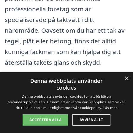
professionella företag som är
specialiserade på taktvätt i ditt
närområde. Oavsett om du har ett tak av
tegel, plåt eller betong, finns det alltid
kunniga fackmän som kan hjälpa dig att
återställa takets glans och skydd.
×
För att underlätta din sökning kan det
Denna webbplats använder
cookies
även vara värt att överväga taktvätt i
Denna webbplats använder cookies för att förbättra
närliggande städer. Här är några platser
användarupplevelsen. Genom att använda vår webbplats samtycker
du till alla cookies i enlighet med vår cookiepolicy.
Läs mer
där du kan hitta yrkesverksamma inom
ACCEPTERA ALLA
AVVISA ALLT
taktvätt: