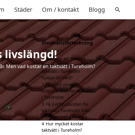
m
Städer
Om / kontakt
Blogg
Innehållsförteckning
 livslängd!
gömma
1
Vad kan ett företag
som är specialiserat på
 år. Men vad kostar en taktvätt i Tureholm?
taktvätt i Tureholm
hjälpa till med?
2
Få alltid minst 3
erbjudanden för taktvätt
i Tureholm
3
Få 3 erbjudanden för
taktvätt i Tureholm från
professionella företag
4
Hur mycket kostar
taktvätt i Tureholm?