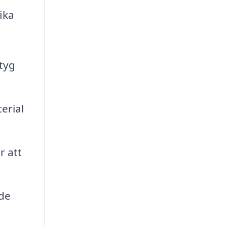
ika
tyg
erial
r att
nde