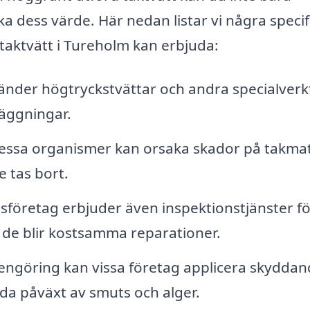
a dess värde. Här nedan listar vi några specif
 taktvätt i Tureholm kan erbjuda:
der högtryckstvättar och andra specialverk
läggningar.
ssa organismer kan orsaka skador på takmat
e tas bort.
företag erbjuder även inspektionstjänster fö
n de blir kostsamma reparationer.
rengöring kan vissa företag applicera skydda
ida påväxt av smuts och alger.