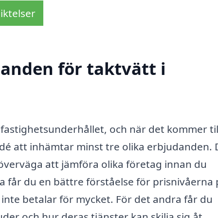
iktelser
danden för taktvätt i
v fastighetsunderhållet, och när det kommer til
 idé att inhämtar minst tre olika erbjudanden. 
r överväga att jämföra olika företag innan du
ta får du en bättre förståelse för prisnivåerna
inte betalar för mycket. För det andra får du
der och hur deras tjänster kan skilja sig åt.