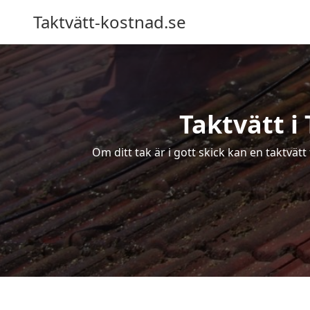
Taktvätt-kostnad.se
Taktvätt i
Om ditt tak är i gott skick kan en taktvät