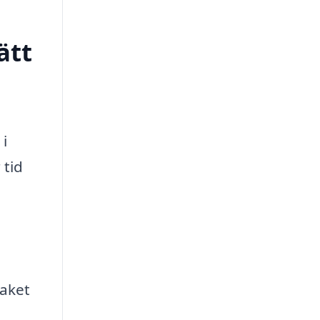
ätt
 i
 tid
taket