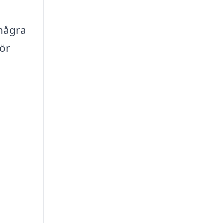
 några
för