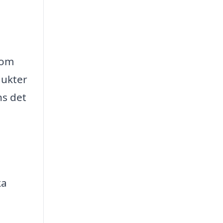
som
dukter
ns det
ka