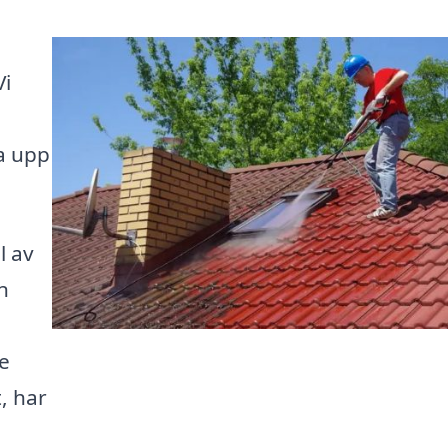
Vi
a upp
l av
n
de
t, har