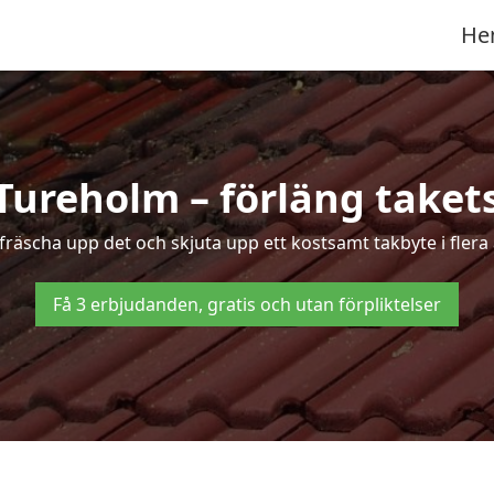
He
 Tureholm – förläng takets
t fräscha upp det och skjuta upp ett kostsamt takbyte i flera
Få 3 erbjudanden, gratis och utan förpliktelser