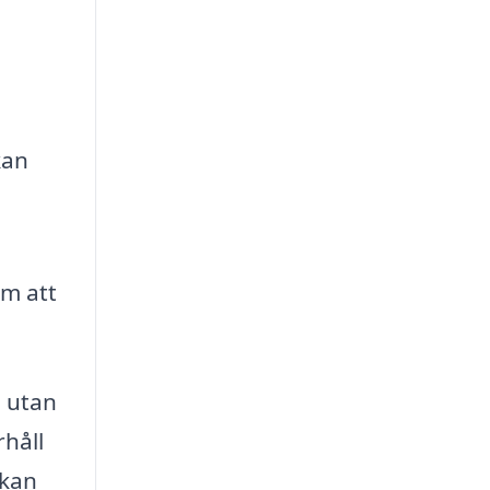
kan
om att
, utan
rhåll
 kan