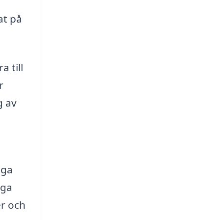
at på
 till
r
g av
iga
öga
er och