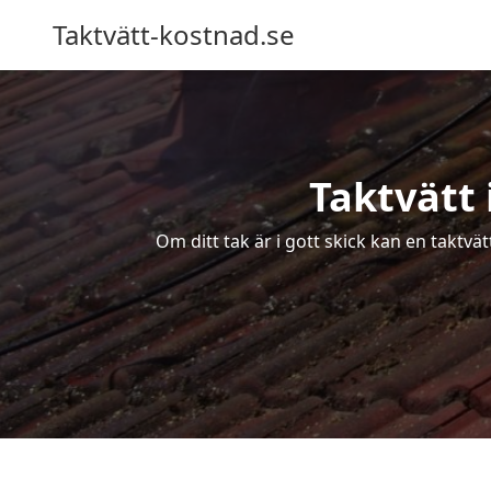
Taktvätt-kostnad.se
Taktvätt 
Om ditt tak är i gott skick kan en taktvä