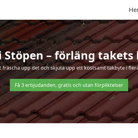
He
i Stöpen – förläng takets 
tt fräscha upp det och skjuta upp ett kostsamt takbyte i fler
Få 3 erbjudanden, gratis och utan förpliktelser