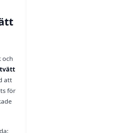
ätt
k och
tvätt
d att
ts för
skade
da: