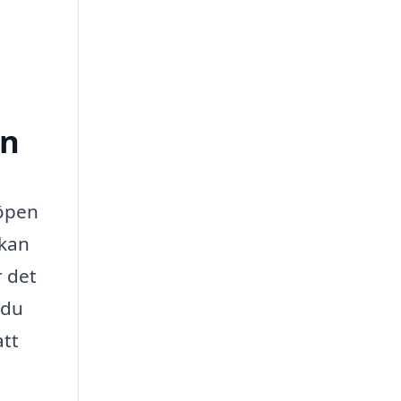
en
töpen
 kan
r det
 du
att