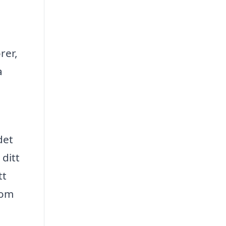
rer,
a
det
 ditt
tt
som