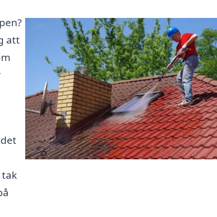
öpen?
g att
som
r
 det
 tak
på