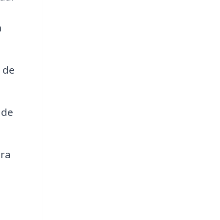
m
 de
 de
dra