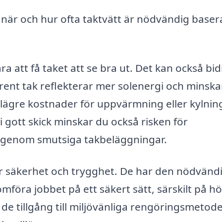
när och hur ofta taktvätt är nödvändig baser
 att få taket att se bra ut. Det kan också bidra
t rent tak reflekterar mer solenergi och minska
l lägre kostnader för uppvärmning eller kylnin
 gott skick minskar du också risken för
r genom smutsiga takbeläggningar.
ger säkerhet och trygghet. De har den nödvänd
mföra jobbet på ett säkert sätt, särskilt på h
 de tillgång till miljövänliga rengöringsmetod