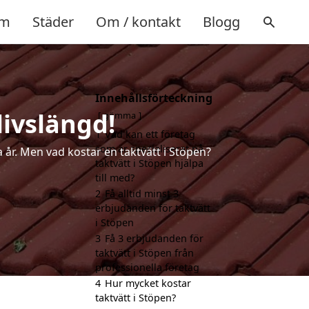
m
Städer
Om / kontakt
Blogg
Innehållsförteckning
livslängd!
gömma
1
Vad kan ett företag
som är specialiserat på
a år. Men vad kostar en taktvätt i Stöpen?
taktvätt i Stöpen hjälpa
till med?
2
Få alltid minst 3
erbjudanden för taktvätt
i Stöpen
3
Få 3 erbjudanden för
taktvätt i Stöpen från
professionella företag
4
Hur mycket kostar
taktvätt i Stöpen?