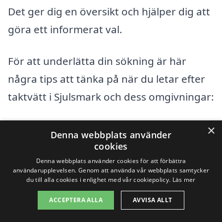
Det ger dig en översikt och hjälper dig att
göra ett informerat val.
För att underlätta din sökning är här
några tips att tänka på när du letar efter
taktvätt i Sjulsmark och dess omgivningar:
Be om referenser från tidigare kunder.
×
Denna webbplats använder
cookies
Kontrollera företagets försäkring och
Denna webbplats använder cookies för att förbättra
certifieringar.
användarupplevelsen. Genom att använda vår webbplats samtycker
du till alla cookies i enlighet med vår cookiepolicy.
Läs mer
Jämför priser och tjänster från flera
ACCEPTERA ALLA
AVVISA ALLT
leverantörer.