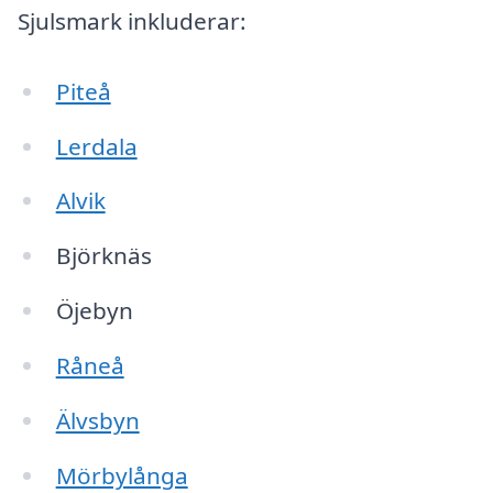
Sjulsmark inkluderar:
Piteå
Lerdala
Alvik
Björknäs
Öjebyn
Råneå
Älvsbyn
Mörbylånga