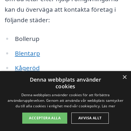
kan du överväga att kontakta företag i
följande städer:
Bollerup
Blentarp
Kågeröd
×
Denna webbplats använder
Veberöd
cookies
Denna webbplats använder cookies för att förbättra
Skurup
användarupplevelsen. Genom att använda vår webbplats samtycker
du till alla cookies i enlighet med vår cookiepolicy.
Läs mer
Östra Grevie
ACCEPTERA ALLA
AVVISA ALLT
Malmö