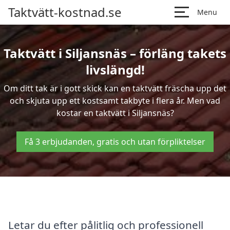
Taktvätt-kostnad.se
Menu
Taktvätt i Siljansnäs – förläng takets
livslängd!
Om ditt tak är i gott skick kan en taktvätt fräscha upp det
och skjuta upp ett kostsamt takbyte i flera år. Men vad
kostar en taktvätt i Siljansnäs?
Få 3 erbjudanden, gratis och utan förpliktelser
Letar du efter pålitlig och professionell