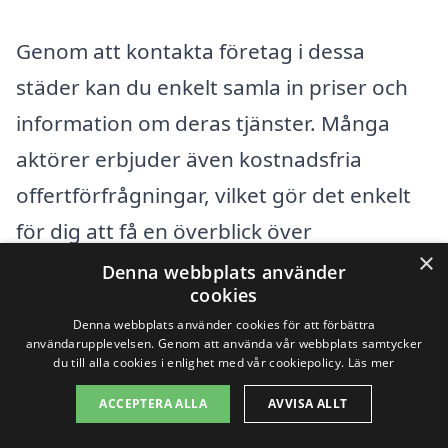
Genom att kontakta företag i dessa
städer kan du enkelt samla in priser och
information om deras tjänster. Många
aktörer erbjuder även kostnadsfria
offertförfrågningar, vilket gör det enkelt
för dig att få en överblick över
×
kostnaderna för taktvätt. Se till att ställa
Denna webbplats använder
cookies
frågor om deras erfarenhet, metoder och
Denna webbplats använder cookies för att förbättra
eventuella garantier, så att du kan känna
användarupplevelsen. Genom att använda vår webbplats samtycker
du till alla cookies i enlighet med vår cookiepolicy.
Läs mer
dig säker på ditt val. Här är några tips på
ACCEPTERA ALLA
AVVISA ALLT
vad du ska tänka på när du söker efter
taktvätt: